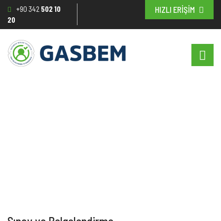
+90 342
502 10
HIZLI ERİŞİM
20
Belgenin İptal Edilmesi
Anasayfa
/
Sınav Belgelendirme
/
Belgenin İptal Edilmesi