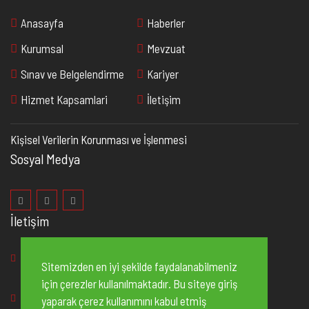
Anasayfa
Haberler
Kurumsal
Mevzuat
Sınav ve Belgelendirme
Kariyer
Hizmet Kapsamlari
İletişim
Kişisel Verilerin Korunması ve İşlenmesi
Sosyal Medya
İletişim
2. Organize Sanayi Bölgesi 83235 No’lu Cadde, No:2
Sitemizden en iyi şekilde faydalanabilmeniz
Şehitkamil/Gaziantep
için çerezler kullanılmaktadır. Bu siteye giriş
+90 342
502 10 20
yaparak çerez kullanımını kabul etmiş