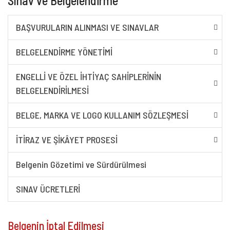
Sınav ve Belgelendirme
BAŞVURULARIN ALINMASI VE SINAVLAR
BELGELENDIRME YÖNETIMI
ENGELLI VE ÖZEL İHTIYAÇ SAHIPLERININ
BELGELENDIRILMESI
BELGE, MARKA VE LOGO KULLANIM SÖZLEŞMESI
İTIRAZ VE ŞIKÂYET PROSESI
Belgenin Gözetimi ve Sürdürülmesi
SINAV ÜCRETLERİ
Belgenin İptal Edilmesi