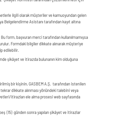
tlerle ilgili olarak müşteriler ve kamuoyundan gelen
eya Belgelendirme Asistanı tarafından kayıt altına
ır. Bu form, başvuran merci tarafından kullanılmamışsa
rulur. Formdaki bilgiler dikkate alınarak müşteriye
p edilebilir.
imde şikâyet ve itirazda bulunanın kim olduğuna
rilmiş bir kişinin, GASBEM A.Ş. tarafından istenilen
n tekrar dikkate alınması yönündeki talebini veya
âyetleri/itirazları ele alma prosesi web sayfasında
 beş (15) günden sonra yapılan şikâyet ve itirazlar