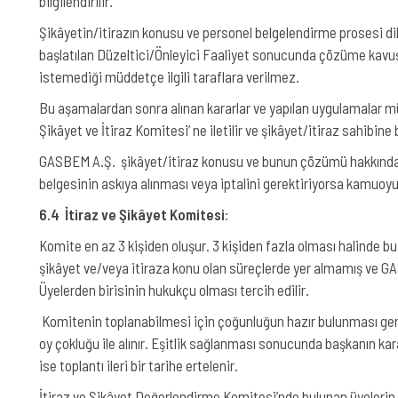
bilgilendirilir.
Şikâyetin/itirazın konusu ve personel belgelendirme prosesi dikk
başlatılan Düzeltici/Önleyici Faaliyet sonucunda çözüme kavuştu
istemediği müddetçe ilgili taraflara verilmez.
Bu aşamalardan sonra alınan kararlar ve yapılan uygulamalar m
Şikâyet ve İtiraz Komitesi’ ne iletilir ve şikâyet/itiraz sahibine bi
GASBEM A.Ş. şikâyet/itiraz konusu ve bunun çözümü hakkında, 
belgesinin askıya alınması veya iptalini gerektiriyorsa kamuoyuna
6.4 İtiraz ve Şikâyet Komitesi
:
Komite en az 3 kişiden oluşur. 3 kişiden fazla olması halinde bu 
şikâyet ve/veya itiraza konu olan süreçlerde yer almamış ve GA
Üyelerden birisinin hukukçu olması tercih edilir.
Komitenin toplanabilmesi için çoğunluğun hazır bulunması gerek
oy çokluğu ile alınır. Eşitlik sağlanması sonucunda başkanın kar
ise toplantı ileri bir tarihe ertelenir.
İtiraz ve Şikâyet Değerlendirme Komitesi’nde bulunan üyelerin