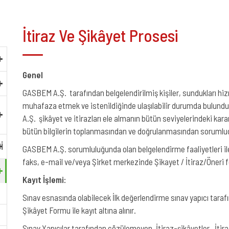
İtiraz Ve Şikâyet Prosesi
Genel
GASBEM A.Ş. tarafından belgelendirilmiş kişiler, sundukları hizmet
muhafaza etmek ve istenildiğinde ulaşılabilir durumda bulun
A.Ş. şikâyet ve itirazları ele almanın bütün seviyelerindeki karar
bütün bilgilerin toplanmasından ve doğrulanmasından sorumlu
I
GASBEM A.Ş. sorumluluğunda olan belgelendirme faaliyetleri ile i
faks, e-mail ve/veya Şirket merkezinde Şikayet / İtiraz/Öneri f
Kayıt İşlemi:
Sınav esnasında olabilecek İlk değerlendirme sınav yapıcı taraf
Şikâyet Formu ile kayıt altına alınır.
Sınav Yapıcılar tarafından çözülemeyen, İtiraz-şikâyetler, İt