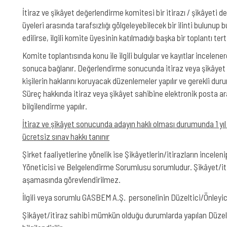
İtiraz ve şikâyet değerlendirme komitesi bir itirazı / şikâyeti
üyeleri arasında tarafsızlığı gölgeleyebilecek bir ilinti bulunup
edilirse, ilgili komite üyesinin katılmadığı başka bir toplantı tert
Komite toplantısında konu ile ilgili bulgular ve kayıtlar incelener
sonuca bağlanır. Değerlendirme sonucunda itiraz veya şikâyet sa
kişilerin haklarını koruyacak düzenlemeler yapılır ve gerekli durum
Süreç hakkında itiraz veya şikâyet sahibine elektronik posta aracı
bilgilendirme yapılır.
İtiraz ve şikâyet sonucunda adayın haklı olması durumunda 1 yı
ücretsiz sınav hakkı tanınır
Şirket faaliyetlerine yönelik ise Şikâyetlerin/itirazların incel
Yöneticisi ve Belgelendirme Sorumlusu sorumludur. Şikâyet/itir
aşamasında görevlendirilmez.
İlgili veya sorumlu GASBEM A.Ş. personelinin Düzeltici/Önleyici 
Şikâyet/itiraz sahibi mümkün olduğu durumlarda yapılan Düzelt