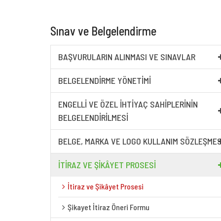
Sınav ve Belgelendirme
BAŞVURULARIN ALINMASI VE SINAVLAR
BELGELENDIRME YÖNETIMI
ENGELLI VE ÖZEL İHTIYAÇ SAHIPLERININ
BELGELENDIRILMESI
BELGE, MARKA VE LOGO KULLANIM SÖZLEŞMES
İTIRAZ VE ŞIKÂYET PROSESI
İtiraz ve Şikâyet Prosesi
Şikayet İtiraz Öneri Formu