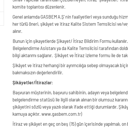
komite toplantısı düzenlenir.
Genel anlamda GASBEM A.Ş’ nin faaliyetleri veya sunduğu hizme
her türlü öneri, şikâyet ve itiraz Kalite Sistem Temsilcisi ve/v
alınır.
Bunun için şikayetlerde Şikayet/ İtiraz Bildirim Formu kullanıl
Belgelendirme Asistanı ya da Kalite Temsilcisi tarafından doldu
bilgi aktarımı sağlanır. Şikâyet ve İtiraz izleme formu ile de taki
Şikâyet ve itiraz herhangi bir ayrımcılığa sebep olmayacak biç
bakmaksızın değerlendirilir.
Şikâyetler/İtirazlar:
Başvuran müşterinin, başvuru sahibinin, adayın veya belgelendi
belgelendirme statüsü ile ilgili olarak alınan bir olumsuz kararı
şikâyetini sözlü veya yazılı olarak ifade ettiği durumlardır. Şik
kamuya açıktır. www.gasbem.com.tr)
İtiraz ve şikâyet en geç on beş (15) gün içerisinde yapılmalı, on