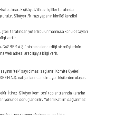
ate alınarak şikâyet/itiraz ilgililer tarafından
rulur. Şikâyeti/itirazı yapanın kimliği kendisi
üşteri tarafından yeterli bulunmamışsa konu detayları
lgi verilir.
GASBEM A.Ş. ’ nin belgelendirdiği bir müşterinin
 web adresi aracılığıyla bilgi verir.
sayının “tek” sayı olması sağlanır. Komite üyeleri
SBEM A.Ş. çalışanlarından olmayan kişilerden oluşur.
ir. İtiraz-Şikâyet komitesi toplantılarında kararlar
arı yönünde sonuçlandırılır. Yeterli katılım sağlanmaz
 vekâlet uygulaması söz konusu değildir.