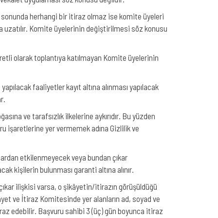
lın sonunda herhangi bir itiraz olmaz ise komite üyeleri
a uzatılır. Komite üyelerinin değiştirilmesi söz konusu
retli olarak toplantıya katılmayan Komite üyelerinin
apılacak faaliyetler kayıt altına alınması yapılacak
r.
ğasına ve tarafsızlık ilkelerine aykırıdır. Bu yüzden
ru işaretlerine yer vermemek adına Gizlilik ve
slardan etkilenmeyecek veya bundan çıkar
ak kişilerin bulunması garanti altına alınır.
kar ilişkisi varsa, o şikâyetin/itirazın görüşüldüğü
yet ve İtiraz Komitesinde yer alanların ad, soyad ve
itiraz edebilir. Başvuru sahibi 3 (üç) gün boyunca itiraz