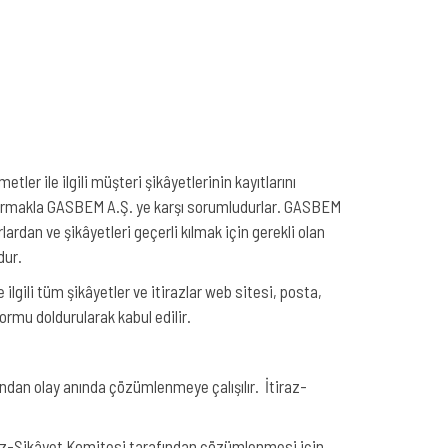
ler ile ilgili müşteri şikâyetlerinin kayıtlarını
durmakla GASBEM A.Ş. ye karşı sorumludurlar. GASBEM
lardan ve şikâyetleri geçerli kılmak için gerekli olan
dur.
lgili tüm şikâyetler ve itirazlar web sitesi, posta,
ormu doldurularak kabul edilir.
ından olay anında çözümlenmeye çalışılır. İtiraz-
iraz-Şikâyet Komitesi tarafından çözümlenmesi için