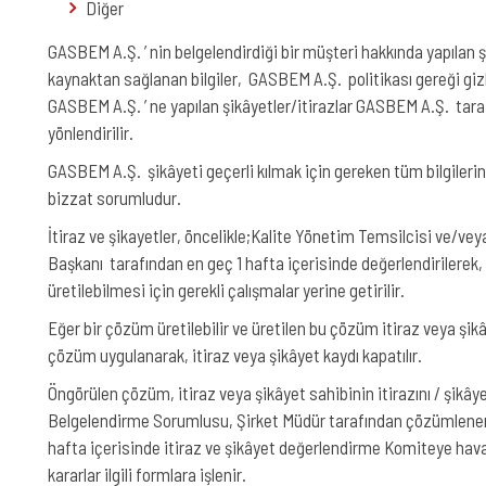
Diğer
GASBEM A.Ş. ’ nin belgelendirdiği bir müşteri hakkında yapılan ş
kaynaktan sağlanan bilgiler, GASBEM A.Ş. politikası gereği gizli
GASBEM A.Ş. ’ ne yapılan şikâyetler/itirazlar GASBEM A.Ş. tar
yönlendirilir.
GASBEM A.Ş. şikâyeti geçerli kılmak için gereken tüm bilgiler
bizzat sorumludur.
İtiraz ve şikayetler, öncelikle;Kalite Yönetim Temsilcisi ve
Başkanı tarafından en geç 1 hafta içerisinde değerlendirilerek
üretilebilmesi için gerekli çalışmalar yerine getirilir.
Eğer bir çözüm üretilebilir ve üretilen bu çözüm itiraz veya şi
çözüm uygulanarak, itiraz veya şikâyet kaydı kapatılır.
Öngörülen çözüm, itiraz veya şikâyet sahibinin itirazını / şikâ
Belgelendirme Sorumlusu, Şirket Müdür tarafından çözümlenem
hafta içerisinde itiraz ve şikâyet değerlendirme Komiteye havale
kararlar ilgili formlara işlenir.