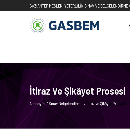
GAZIANTEP MESLEKI YETERLILIK SINAV VE BELGELENDIRME V
İtiraz Ve Şikâyet Prosesi
Anasayfa
/
Sınav Belgelendirme
/
İtiraz ve Şikâyet Prosesi