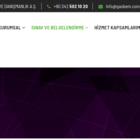
E DANIŞMANLIK A.Ş.
+90 342
502 10 20
info@gasbem.com.
KURUMSAL
SINAV VE BELGELENDİRME
HIZMET KAPSAMLARIM