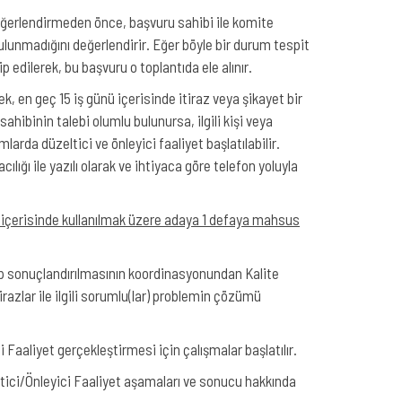
 değerlendirmeden önce, başvuru sahibi ile komite
 bulunmadığını değerlendirir. Eğer böyle bir durum tespit
ip edilerek, bu başvuru o toplantıda ele alınır.
ek, en geç 15 iş günü içerisinde itiraz veya şikayet bir
hibinin talebi olumlu bulunursa, ilgili kişi veya
larda düzeltici ve önleyici faaliyet başlatılabilir.
lığı ile yazılı olarak ve ihtiyaca göre telefon yoluyla
l içerisinde kullanılmak üzere adaya 1 defaya mahsus
enip sonuçlandırılmasının koordinasyonundan Kalite
azlar ile ilgili sorumlu(lar) problemin çözümü
Faaliyet gerçekleştirmesi için çalışmalar başlatılır.
ici/Önleyici Faaliyet aşamaları ve sonucu hakkında