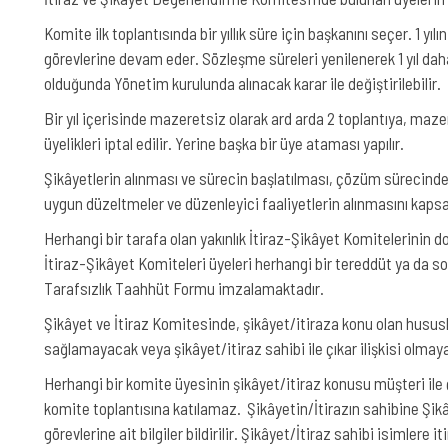
Komite ilk toplantısında bir yıllık süre için başkanını seçer. 1 yı
görevlerine devam eder. Sözleşme süreleri yenilenerek 1 yıl dah
olduğunda Yönetim kurulunda alınacak karar ile değiştirilebilir.
Bir yıl içerisinde mazeretsiz olarak ard arda 2 toplantıya, maze
üyelikleri iptal edilir. Yerine başka bir üye ataması yapılır.
Şikâyetlerin alınması ve sürecin başlatılması, çözüm sürecinde y
uygun düzeltmeler ve düzenleyici faaliyetlerin alınmasını kapsa
Herhangi bir tarafa olan yakınlık İtiraz-Şikâyet Komitelerinin do
İtiraz-Şikâyet Komiteleri üyeleri herhangi bir tereddüt ya da so
Tarafsızlık Taahhüt Formu imzalamaktadır.
Şikâyet ve İtiraz Komitesinde, şikâyet/itiraza konu olan husu
sağlamayacak veya şikâyet/itiraz sahibi ile çıkar ilişkisi olmayac
Herhangi bir komite üyesinin şikâyet/itiraz konusu müşteri ile çı
komite toplantısına katılamaz. Şikâyetin/İtirazın sahibine Şikâ
görevlerine ait bilgiler bildirilir. Şikâyet/İtiraz sahibi isimlere 