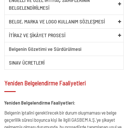
ENGELLI VE ÖZEL İHTIYAÇ SAHIPLERININ
BELGELENDIRILMESI
BELGE, MARKA VE LOGO KULLANIM SÖZLEŞMESI
İTIRAZ VE ŞIKÂYET PROSESI
Belgenin Gözetimi ve Sürdürülmesi
SINAV ÜCRETLERİ
Yeniden Belgelendirme Faaliyetleri
Yeniden Belgelendirme Faaliyetleri:
Belgenin iptalini gerektirecek bir durum oluşmaması ve belge
geçerlilik süresi boyunca kişi ile ilgili GASBEM A.Ş.’ye şikayet
gelmemiş olması durumunda, bu prosedürde tanımlanan usul ve