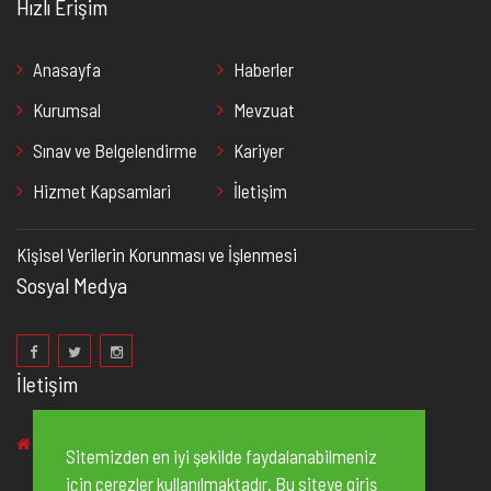
Hızlı Erişim
Anasayfa
Haberler
Kurumsal
Mevzuat
Sınav ve Belgelendirme
Kariyer
Hizmet Kapsamlari
İletişim
Kişisel Verilerin Korunması ve İşlenmesi
Sosyal Medya
İletişim
2. Organize Sanayi Bölgesi 83235 No’lu Cadde, No:2
Sitemizden en iyi şekilde faydalanabilmeniz
Şehitkamil/Gaziantep
için çerezler kullanılmaktadır. Bu siteye giriş