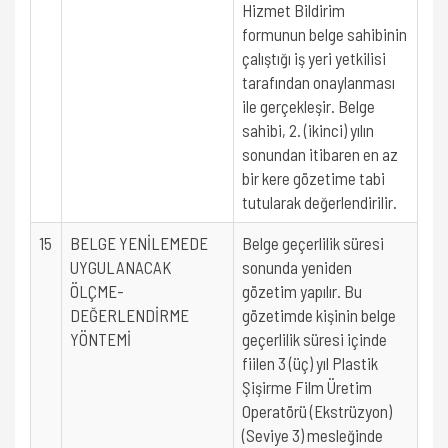
Hizmet Bildirim
formunun belge sahibinin
çalıştığı iş yeri yetkilisi
tarafından onaylanması
ile gerçekleşir. Belge
sahibi, 2. (ikinci) yılın
sonundan itibaren en az
bir kere gözetime tabi
tutularak değerlendirilir.
15
BELGE YENİLEMEDE
Belge geçerlilik süresi
UYGULANACAK
sonunda yeniden
ÖLÇME-
gözetim yapılır. Bu
DEĞERLENDİRME
gözetimde kişinin belge
YÖNTEMİ
geçerlilik süresi içinde
fiilen 3 (üç) yıl Plastik
Şişirme Film Üretim
Operatörü (Ekstrüzyon)
(Seviye 3) mesleğinde