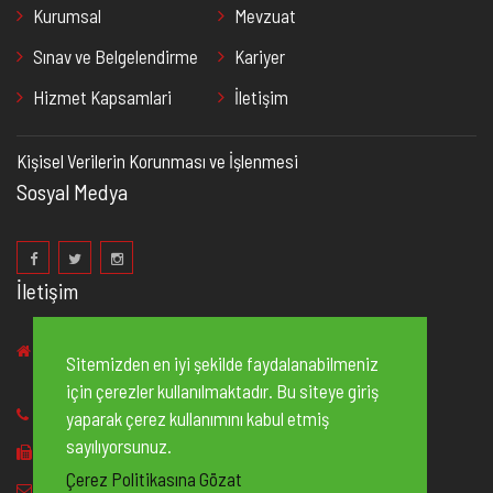
Kurumsal
Mevzuat
Sınav ve Belgelendirme
Kariyer
Hizmet Kapsamlari
İletişim
Kişisel Verilerin Korunması ve İşlenmesi
Sosyal Medya
İletişim
2. Organize Sanayi Bölgesi 83235 No’lu Cadde, No:2
Sitemizden en iyi şekilde faydalanabilmeniz
Şehitkamil/Gaziantep
için çerezler kullanılmaktadır. Bu siteye giriş
+90 342
502 10 20
yaparak çerez kullanımını kabul etmiş
sayılıyorsunuz.
+90 342 502 14 70
Çerez Politikasına Gözat
info@gasbem.com.tr