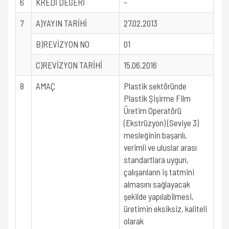
6
KREDİ DEĞERİ
-
7
A)YAYIN TARİHİ
27.02.2013
B)REVİZYON NO
01
C)REVİZYON TARİHİ
15.06.2016
8
AMAÇ
Plastik sektöründe
Plastik Şişirme Film
Üretim Operatörü
(Ekstrüzyon) (Seviye 3)
mesleğinin başarılı,
verimli ve uluslar arası
standartlara uygun,
çalışanların iş tatmini
almasını sağlayacak
şekilde yapılabilmesi,
üretimin eksiksiz, kaliteli
olarak