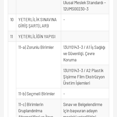
Ulusal Meslek Standardı –
12UMS00230-3
10
YETERLİLİK SINAVINA
-
GİRİŞ ŞART(LAR)I
11
YETERLİLİĞİN YAPISI
11-a) Zorunlu Birimler
13UY0143-3 / A1 İş Sağlığı
ve Güvenliği, Çevre
Koruma
13UY0143-3 / A2 Plastik
Şişirme Film Ekstrüzyon
Üretim İşlemleri
11-b) Seçmeli Birimler
-
11-c) Birimlerin
Sınav ve Belgelendirme
Gruplandırılma
için başvuran adayın
Alternatifleri ve İlave
mesleki yeterliliğini