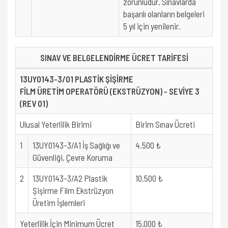
zorunludur. Sınavlarda
başarılı olanların belgeleri
5 yıl için yenilenir.
SINAV VE BELGELENDİRME ÜCRET TARİFESİ
13UY0143-3/01 PLASTİK ŞİŞİRME
FİLM ÜRETİM OPERATÖRÜ (EKSTRÜZYON) - SEVİYE 3
(REV 01)
Ulusal Yeterlilik Birimi
Birim Sınav Ücreti
1
13UY0143-3/A1 İş Sağlığı ve
4.500 ₺
Güvenliği, Çevre Koruma
2
13UY0143-3/A2 Plastik
10.500 ₺
Şişirme Film Ekstrüzyon
Üretim İşlemleri
Yeterlilik İçin Minimum Ücret
15.000 ₺