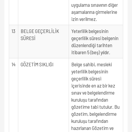
uygulama sınavının diğer
aşamalarına girmelerine
izin verilmez.
13
BELGE GEÇERLİLİK
Yeterlilik belgesinin
SÜRESİ
geçerlilik süresi belgenin
düzenlendiği tarihten
itibaren 5 (beş) yıldır.
14
GÖZETİM SIKLIĞI
Belge sahibi, mesleki
yeterlilik belgesinin
geçerlilik süresi
içerisinde en az bir kez
sınav ve belgelendirme
kuruluşu tarafından
gözetime tabi tutulur. Bu
gözetim, belgelendirme
kuruluşu tarafından
hazırlanan Gözetim ve