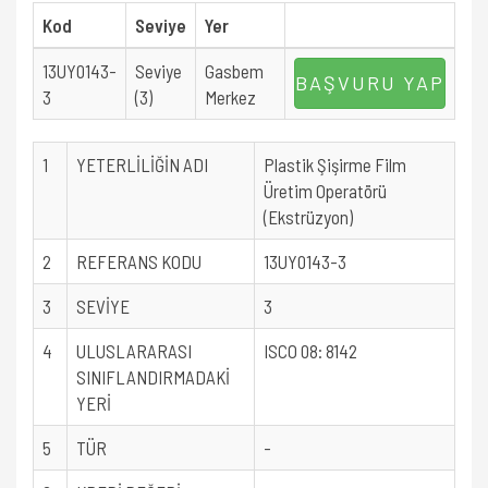
Kod
Seviye
Yer
13UY0143-
Seviye
Gasbem
BAŞVURU YAP
3
(3)
Merkez
1
YETERLİLİĞİN ADI
Plastik Şişirme Film
Üretim Operatörü
(Ekstrüzyon)
2
REFERANS KODU
13UY0143-3
3
SEVİYE
3
4
ULUSLARARASI
ISCO 08: 8142
SINIFLANDIRMADAKİ
YERİ
5
TÜR
-