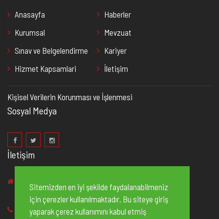
Anasayfa
Haberler
Kurumsal
Mevzuat
Sınav ve Belgelendirme
Kariyer
Hizmet Kapsamlari
İletişim
Kişisel Verilerin Korunması ve İşlenmesi
Sosyal Medya
İletişim
2. Organize Sanayi Bölgesi 83235 No’lu Cadde, No:2
Sitemizden en iyi şekilde faydalanabilmeniz
Şehitkamil/Gaziantep
için çerezler kullanılmaktadır. Bu siteye giriş
+90 342
502 10 20
yaparak çerez kullanımını kabul etmiş