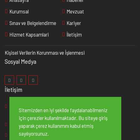
Kurumsal
Mevzuat
Sınav ve Belgelendirme
Kariyer
Hizmet Kapsamlari
İletişim
Kişisel Verilerin Korunması ve İşlenmesi
Sosyal Medya
İletişim
2. Organize Sanayi Bölgesi 83235 No’lu Cadde, No:2
Sitemizden en iyi şekilde faydalanabilmeniz
Şehitkamil/Gaziantep
için çerezler kullanılmaktadır. Bu siteye giriş
+90 342
502 10 20
yaparak çerez kullanımını kabul etmiş
sayılıyorsunuz.
+90 342 502 14 70