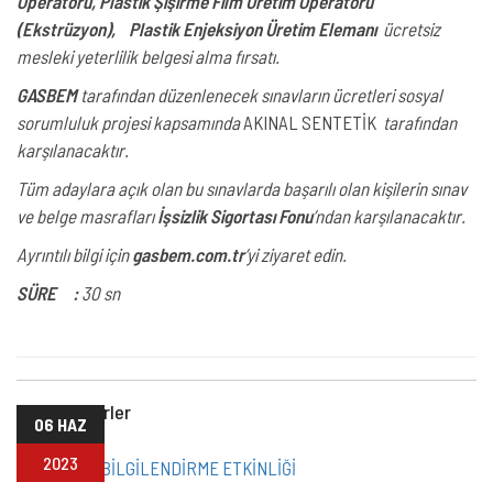
Operatörü, Plastik Şişirme Film Üretim Operatörü
(Ekstrüzyon), Plastik Enjeksiyon Üretim Elemanı
ücretsiz
mesleki yeterlilik belgesi alma fırsatı.
GASBEM
tarafından düzenlenecek sınavların ücretleri sosyal
sorumluluk projesi kapsamında
AKINAL SENTETİK
tarafından
karşılanacaktır.
Tüm adaylara açık olan bu sınavlarda başarılı olan kişilerin sınav
ve belge masrafları
İşsizlik Sigortası Fonu
’ndan karşılanacaktır.
Ayrıntılı bilgi için
gasbem.com.tr
’yi ziyaret edin.
SÜRE :
30 sn
Diğer Haberler
06 HAZ
2023