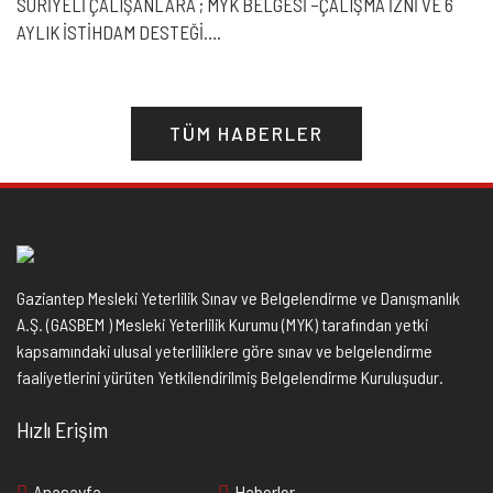
SURİYELİ ÇALIŞANLARA ; MYK BELGESİ –ÇALIŞMA İZNİ VE 6
AYLIK İSTİHDAM DESTEĞİ….
TÜM HABERLER
Gaziantep Mesleki Yeterlilik Sınav ve Belgelendirme ve Danışmanlık
A.Ş. (GASBEM ) Mesleki Yeterlilik Kurumu (MYK) tarafından yetki
kapsamındaki ulusal yeterliliklere göre sınav ve belgelendirme
faaliyetlerini yürüten Yetkilendirilmiş Belgelendirme Kuruluşudur.
Hızlı Erişim
Anasayfa
Haberler